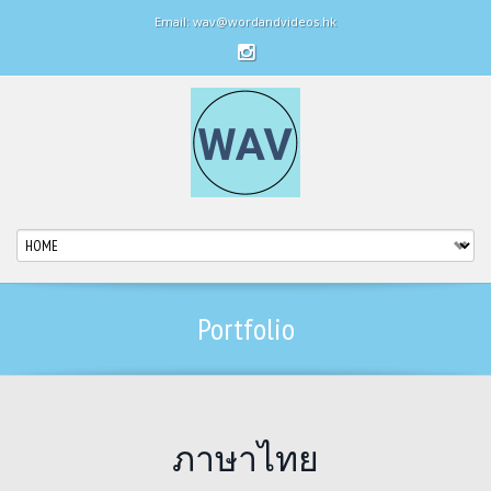
Email: wav@wordandvideos.hk
Portfolio
ภาษาไทย