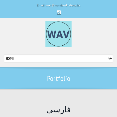
Email: wav@wordandvideos.hk
Portfolio
فارسی