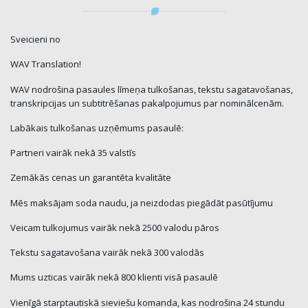
Sveicieni no
WAV Translation!
WAV nodrošina pasaules līmeņa tulkošanas, tekstu sagatavošanas,
transkripcijas un subtitrēšanas pakalpojumus par nominālcenām.
Labākais tulkošanas uzņēmums pasaulē:
Partneri vairāk nekā 35 valstīs
Zemākās cenas un garantēta kvalitāte
Mēs maksājam soda naudu, ja neizdodas piegādāt pasūtījumu
Veicam tulkojumus vairāk nekā 2500 valodu pāros
Tekstu sagatavošana vairāk nekā 300 valodās
Mums uzticas vairāk nekā 800 klienti visā pasaulē
Vienīgā starptautiskā sieviešu komanda, kas nodrošina 24 stundu