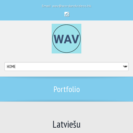
Email: wav@wordandvideos.hk
Portfolio
Latviešu