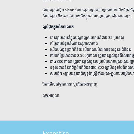
ជាមួយក្រុមហ៊ុន Shan លោកអ្នកទទួលបាននូវការធានានិងទំនុកចិត
កំណត់ត្រា និងអក្សរចំណងជើងក្នុងភាពយន្តជាមួយតម្លៃសមរម្យ។
ល្អបំផុតក្នុងពិភពលោក
មានវត្តមាននៅក្នុងបណ្ដាញសមាគមន៍ជាង 35 ប្រទេស
តម្លៃទាបបំផុតនិងធានានូវគុណភាព
យើងបង់ជូនប្រាក់ពិន័យ បើឯកសារមិនអាចផ្ដល់ជូនអតិថិជន
ការបកប្រែមានជាង 2.500គូភាសា ត្រូវបានផ្ដល់ជូនពីសេវាកម្
ជាង 300 ភាសា ត្រូវបានផ្ដល់ជូនសម្រាប់សេវាកម្មសរសេរអត្
ទទួលបានទំនុកចិត្តពីអតិថិជនជាង 800 ស្ថាប័នទូទាំងពិភព
សមាជិក «ក្រុមអន្តរជាតិសុទ្ធតែស្ត្រីទាំងអស់»ក្នុងការបម្រើស
ឆែកមើលតម្លៃគណនា ឬជជែកអនឡាញ
សូមអរគុណ
Expertise