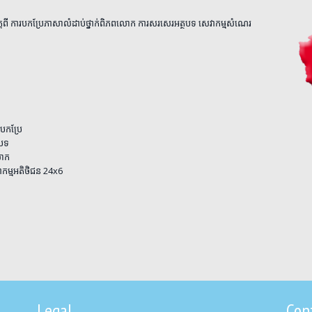
្តពី ការបកប្រែភាសាលំដាប់ថ្នាក់ពិភពលោក ការសរសេរអត្ថបទ សេវាកម្មសំណេរ
មបកប្រែ
ថបទ
លោក
េវាកម្មអតិថិជន 24x6
Legal
Con