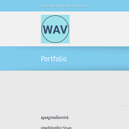
Email: wav@wordandvideos.hk
Portfolio
សូមស្វាគមន៍មកកាន់
ក្រុមហ៊ុនបកប្រែ Shan