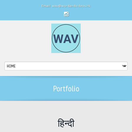
Email: wav@wordandvideos.hk
Portfolio
हिन्दी