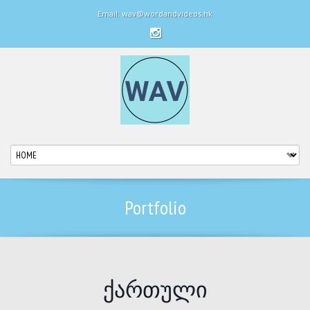
Email: wav@wordandvideos.hk
Portfolio
ქართული