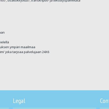
sisältökirjoitus-, transkriptio- ja tekstityspalveluita
aan
ielellä
muksen ympäri maailmaa
iimi' joka tarjoaa palvelujaan 24X6
Legal
Con