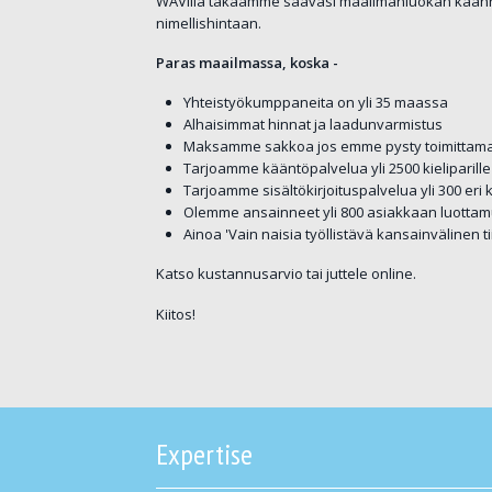
WAVilla takaamme saavasi maailmanluokan käännös-, 
nimellishintaan.
Paras maailmassa, koska -
Yhteistyökumppaneita on yli 35 maassa
Alhaisimmat hinnat ja laadunvarmistus
Maksamme sakkoa jos emme pysty toimittam
Tarjoamme kääntöpalvelua yli 2500 kieliparille
Tarjoamme sisältökirjoituspalvelua yli 300 eri k
Olemme ansainneet yli 800 asiakkaan luotta
Ainoa 'Vain naisia työllistävä kansainvälinen t
Katso kustannusarvio tai juttele online.
Kiitos!
Expertise