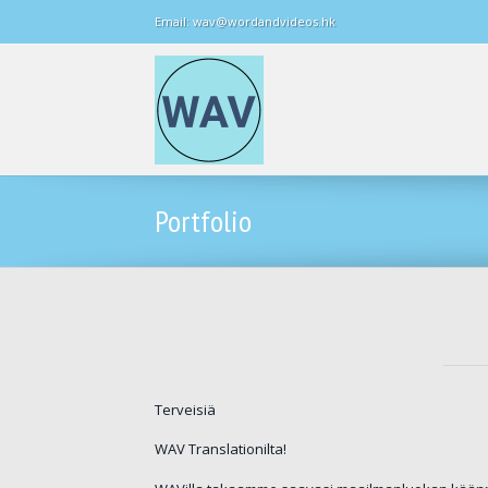
Email: wav@wordandvideos.hk
Portfolio
Terveisiä
WAV Translationilta!