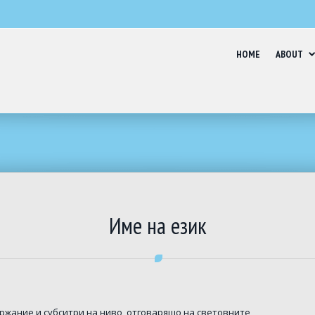
HOME
ABOUT
Име на език
ржание и субситри на ниво, отговарящо на световните