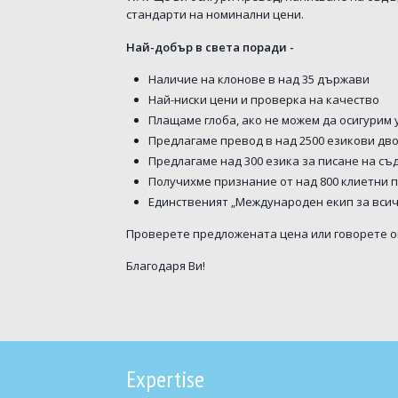
стандарти на номинални цени.
Най-добър в света поради -
Наличие на клонове в над 35 държави
Най-ниски цени и проверка на качество
Плащаме глоба, ако не можем да осигурим 
Предлагаме превод в над 2500 езикови дв
Предлагаме над 300 езика за писане на с
Получихме признание от над 800 клиетни п
Единственият „Международен екип за всичк
Проверете предложената цена или говорете 
Благодаря Ви!
Expertise