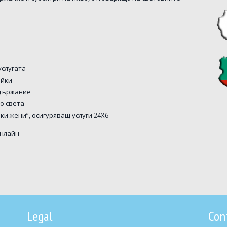
услугата
ойки
ъдържание
о света
и жени“, осигуряващ услуги 24X6
онлайн
Legal
Con