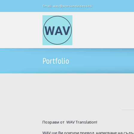
Email: wav@wordandvideos.hk
Portfolio
Позрави от WAV Translation!
WAV ще Ви осигури превод, написване на съдъ