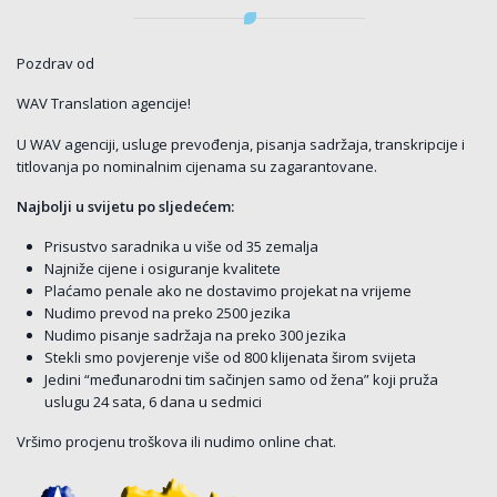
Pozdrav od
WAV Translation agencije!
U WAV agenciji, usluge prevođenja, pisanja sadržaja, transkripcije i
titlovanja po nominalnim cijenama su zagarantovane.
Najbolji u svijetu po sljedećem:
Prisustvo saradnika u više od 35 zemalja
Najniže cijene i osiguranje kvalitete
Plaćamo penale ako ne dostavimo projekat na vrijeme
Nudimo prevod na preko 2500 jezika
Nudimo pisanje sadržaja na preko 300 jezika
Stekli smo povjerenje više od 800 klijenata širom svijeta
Jedini “međunarodni tim sačinjen samo od žena” koji pruža
uslugu 24 sata, 6 dana u sedmici
Vršimo procjenu troškova ili nudimo online chat.