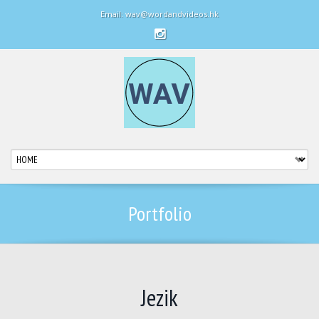
Email: wav@wordandvideos.hk
Portfolio
Jezik