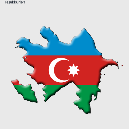
Təşəkkürlər!