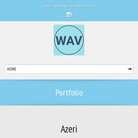
Email: wav@wordandvideos.hk
Portfolio
Azeri