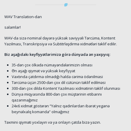
WAV Translation-dan
salamlar!
WAV-da sizə nominal dəyərə yüksək səviyyəli Tərcümə, Kontent
Yazılması, Transkripsiya və Subtitrləşdirmə xidmətləri təklif edilir.
Biz aşağıdakı keyfiyyətlərimizə görə dünyada ən yaxşıyıq:
35-dən çox ölkədə nümayəndələrimizin olması
Ən aşağı qiymət və yüksək keyfiyyət
Vaxtında çatdırma olmadığı halda cərimə ödənilməsi
Tərcümə üçün 2500-dən çox dil cütünün təklif edilməsi
300-dən çox dildə Kontent Yazılması xidmətinin təklif olunması
Dünya miqyasında 800-dən çox müştərinin etibarını
qazanmağımız
24x6 xidmət göstərən “Yalnız qadınlardan ibarət yeganə
beynəlxalq komanda” olmağımız
Təxmini qiyməti yoxlayın və ya onlayn çatda bizə yazın.